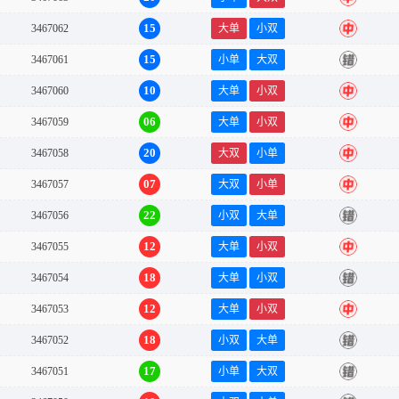
15
3467062
大单
小双
中
15
3467061
小单
大双
错
10
3467060
大单
小双
中
06
3467059
大单
小双
中
20
3467058
大双
小单
中
07
3467057
大双
小单
中
22
3467056
小双
大单
错
12
3467055
大单
小双
中
18
3467054
大单
小双
错
12
3467053
大单
小双
中
18
3467052
小双
大单
错
17
3467051
小单
大双
错