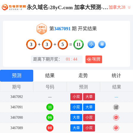
永久域名:28yC.com 加拿大预测-PC预测|加拿大pc在线|28结果咪牌|加拿大28在线预测网|专注研究加拿大28大神预测苹果版！
加拿大28
第
3467091
期 开奖结果
+
+
=
3
3
5
11
小
单
距离下期开奖：
01
:
44
咪牌
预测
结果
走势
统计
期号
号码
预测
结果
3467092
---
小双
大单
---
11
3467091
小双
大单
错
06
3467090
大单
小双
中
08
3467089
大单
小双
中