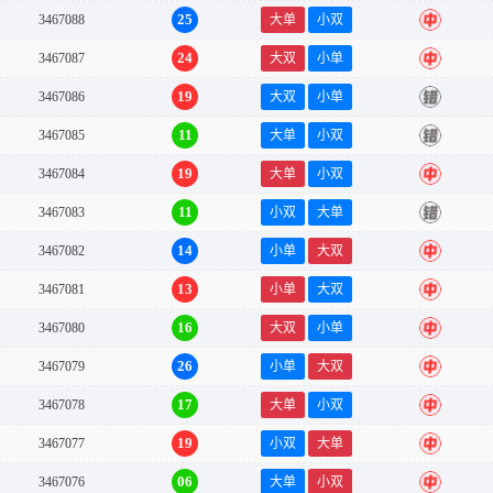
25
3467088
大单
小双
中
24
3467087
大双
小单
中
19
3467086
大双
小单
错
11
3467085
大单
小双
错
19
3467084
大单
小双
中
11
3467083
小双
大单
错
14
3467082
小单
大双
中
13
3467081
小单
大双
中
16
3467080
大双
小单
中
26
3467079
小单
大双
中
17
3467078
大单
小双
中
19
3467077
小双
大单
中
06
3467076
大单
小双
中