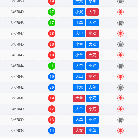
19
3467050
大双
小单
错
17
3467049
小双
大单
中
17
3467048
小单
大双
错
08
3467047
大单
小双
中
08
3467046
小单
大双
错
18
3467045
小单
大双
中
11
3467044
大单
小双
错
10
3467043
大单
小双
中
20
3467042
小双
大单
错
19
3467041
大单
小双
中
12
3467040
大单
小双
中
13
3467039
大单
小双
错
14
3467038
大双
小单
中