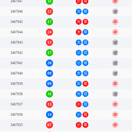
11
3467947
小
单
中
12
3467946
大
单
错
17
3467945
大
单
中
24
3467944
大
单
中
13
3467943
大
双
错
17
3467942
小
双
错
20
3467941
小
单
错
09
3467940
大
双
错
09
3467939
大
单
中
11
3467938
大
双
错
13
3467937
小
双
中
14
3467936
小
双
中
07
3467935
小
单
中