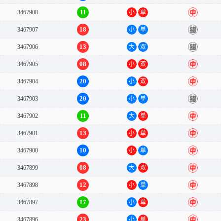
11
3467908
小
单
中
18
3467907
小
单
错
13
3467906
大
双
错
08
3467905
小
双
中
20
3467904
小
双
中
20
3467903
小
单
错
11
3467902
大
单
中
13
3467901
小
单
中
10
3467900
小
单
中
08
3467899
大
双
中
12
3467898
小
单
中
17
3467897
小
单
中
23
3467896
小
单
中