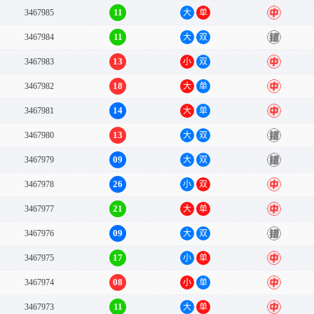
11
3467985
大
单
中
11
3467984
大
双
错
13
3467983
小
双
中
18
3467982
大
单
中
14
3467981
大
单
中
13
3467980
大
双
错
09
3467979
大
双
错
26
3467978
小
双
中
21
3467977
大
单
中
09
3467976
大
双
错
17
3467975
小
单
中
08
3467974
小
单
中
11
3467973
大
单
中