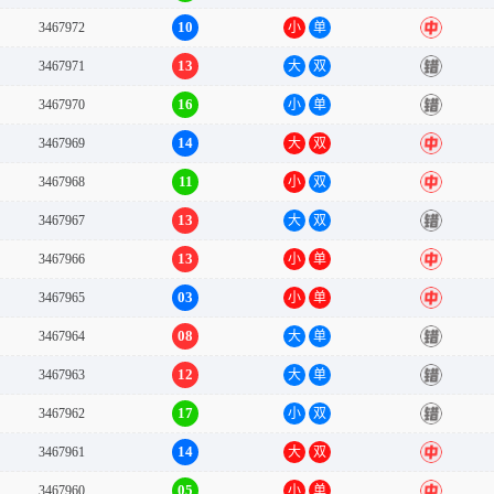
10
3467972
小
单
中
13
3467971
大
双
错
16
3467970
小
单
错
14
3467969
大
双
中
11
3467968
小
双
中
13
3467967
大
双
错
13
3467966
小
单
中
03
3467965
小
单
中
08
3467964
大
单
错
12
3467963
大
单
错
17
3467962
小
双
错
14
3467961
大
双
中
05
3467960
小
单
中