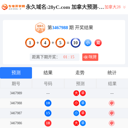
永久域名:28yC.com 加拿大预测-PC预测|加拿大pc在线|28结果咪牌|加拿大28在线预测网|专注研究加拿大28大神预测苹果版！
加拿大28
第
3467988
期 开奖结果
+
+
=
1
4
5
10
小
双
距离下期开奖：
01
:
15
咪牌
预测
结果
走势
统计
期号
号码
预测
结果
3467989
---
大
单
---
10
3467988
小
单
中
15
3467987
小
单
中
18
3467986
大
单
中