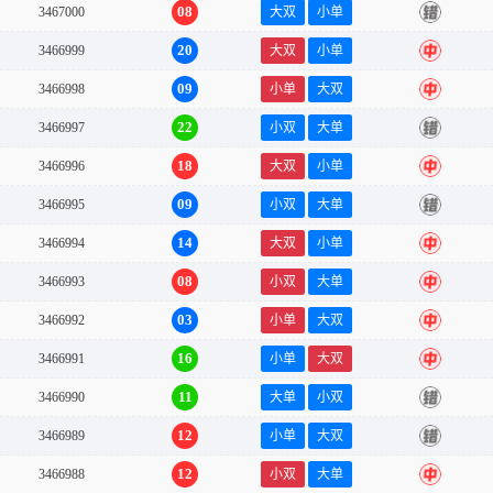
08
3467000
大双
小单
错
20
3466999
大双
小单
中
09
3466998
小单
大双
中
22
3466997
小双
大单
错
18
3466996
大双
小单
中
09
3466995
小双
大单
错
14
3466994
大双
小单
中
08
3466993
小双
大单
中
03
3466992
小单
大双
中
16
3466991
小单
大双
中
11
3466990
大单
小双
错
12
3466989
小单
大双
错
12
3466988
小双
大单
中