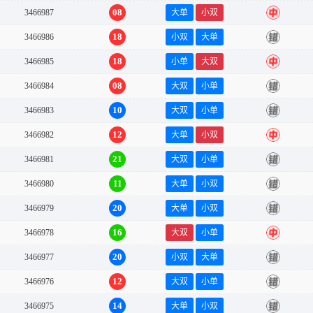
08
3466987
大单
小双
中
18
3466986
小双
大单
错
18
3466985
小单
大双
中
08
3466984
大双
小单
错
10
3466983
大双
小单
错
12
3466982
大单
小双
中
21
3466981
大双
小单
错
11
3466980
大单
小双
错
20
3466979
大单
小双
错
16
3466978
大双
小单
中
20
3466977
小双
大单
错
12
3466976
大双
小单
错
14
3466975
大单
小双
错