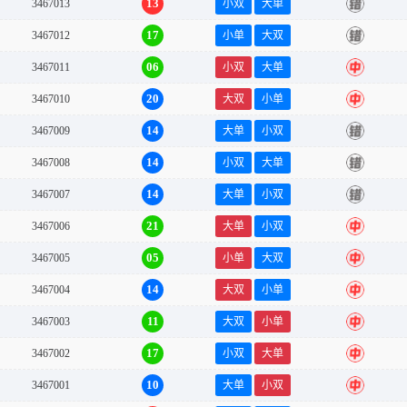
13
3467013
小双
大单
错
17
3467012
小单
大双
错
06
3467011
小双
大单
中
20
3467010
大双
小单
中
14
3467009
大单
小双
错
14
3467008
小双
大单
错
14
3467007
大单
小双
错
21
3467006
大单
小双
中
05
3467005
小单
大双
中
14
3467004
大双
小单
中
11
3467003
大双
小单
中
17
3467002
小双
大单
中
10
3467001
大单
小双
中