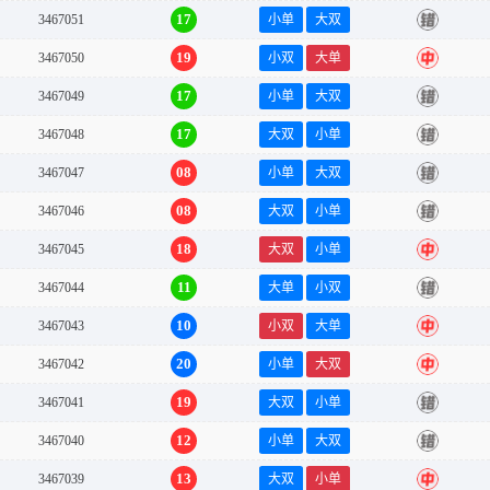
17
3467051
小单
大双
错
19
3467050
小双
大单
中
17
3467049
小单
大双
错
17
3467048
大双
小单
错
08
3467047
小单
大双
错
08
3467046
大双
小单
错
18
3467045
大双
小单
中
11
3467044
大单
小双
错
10
3467043
小双
大单
中
20
3467042
小单
大双
中
19
3467041
大双
小单
错
12
3467040
小单
大双
错
13
3467039
大双
小单
中