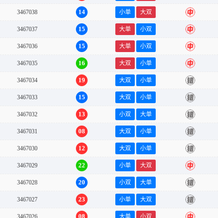
14
3467038
小单
大双
中
15
3467037
大单
小双
中
15
3467036
大单
小双
中
16
3467035
大双
小单
中
19
3467034
大双
小单
错
15
3467033
大双
小单
错
13
3467032
小双
大单
错
08
3467031
大双
小单
错
12
3467030
大双
小单
错
22
3467029
小单
大双
中
20
3467028
小双
大单
错
23
3467027
小单
大双
错
08
3467026
大单
小双
中