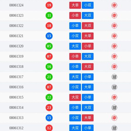
19
08061324
大单
小双
中
11
08061323
小单
大双
中
18
08061322
小单
大双
中
15
08061321
小双
大单
中
05
08061320
大双
小单
中
07
08061319
小单
大双
中
16
08061318
小单
大双
中
21
08061317
大双
小单
错
07
08061316
小双
大单
错
22
08061315
大双
小单
中
23
08061314
小单
大双
错
15
08061313
小双
大单
中
12
08061312
大双
小单
错