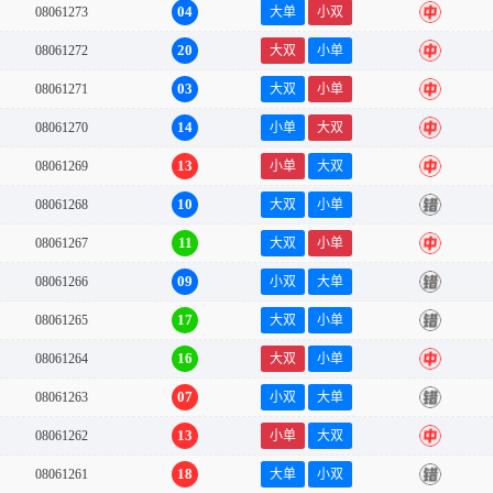
04
08061273
大单
小双
中
20
08061272
大双
小单
中
03
08061271
大双
小单
中
14
08061270
小单
大双
中
13
08061269
小单
大双
中
10
08061268
大双
小单
错
11
08061267
大双
小单
中
09
08061266
小双
大单
错
17
08061265
大双
小单
错
16
08061264
大双
小单
中
07
08061263
小双
大单
错
13
08061262
小单
大双
中
18
08061261
大单
小双
错