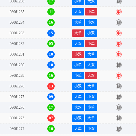
17
08061286
小单
大双
错
11
08061285
大双
小单
中
16
08061284
大单
小双
错
15
08061283
大单
小双
中
05
08061282
大双
小单
中
10
08061281
小双
大单
中
10
08061280
小单
大双
错
16
08061279
小单
大双
中
13
08061278
小双
大单
错
09
08061277
大单
小双
错
17
08061276
大双
小单
错
07
08061275
小双
大单
错
16
08061274
大单
小双
错