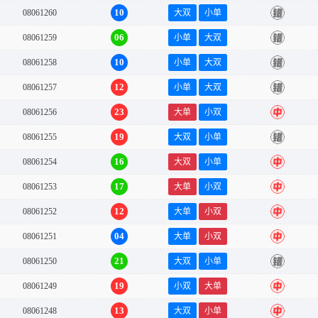
10
08061260
大双
小单
错
06
08061259
小单
大双
错
10
08061258
小单
大双
错
12
08061257
小单
大双
错
23
08061256
大单
小双
中
19
08061255
大双
小单
错
16
08061254
大双
小单
中
17
08061253
大单
小双
中
12
08061252
大单
小双
中
04
08061251
大单
小双
中
21
08061250
大双
小单
错
19
08061249
小双
大单
中
13
08061248
大双
小单
中