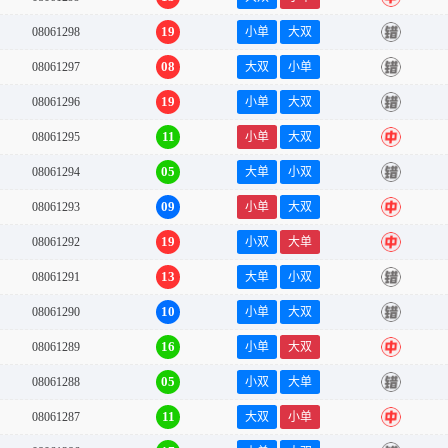
19
08061298
小单
大双
错
08
08061297
大双
小单
错
19
08061296
小单
大双
错
11
08061295
小单
大双
中
05
08061294
大单
小双
错
09
08061293
小单
大双
中
19
08061292
小双
大单
中
13
08061291
大单
小双
错
10
08061290
小单
大双
错
16
08061289
小单
大双
中
05
08061288
小双
大单
错
11
08061287
大双
小单
中