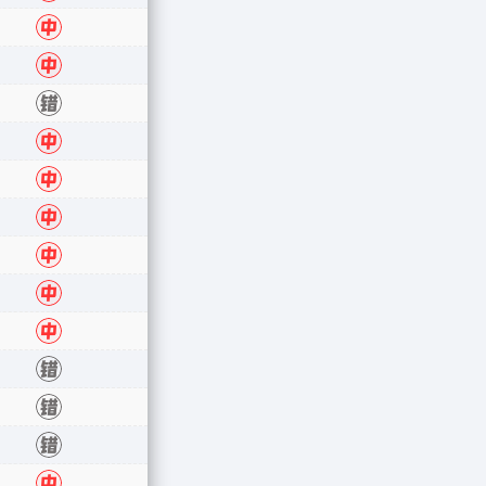
中
中
错
中
中
中
中
中
中
错
错
错
中