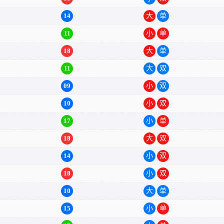
14
大
单
11
小
单
18
大
单
11
大
双
09
小
双
10
小
双
17
小
单
18
大
双
14
小
双
18
小
双
10
大
单
15
小
单