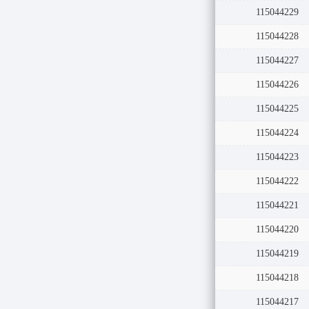
115044229
115044228
115044227
115044226
115044225
115044224
115044223
115044222
115044221
115044220
115044219
115044218
115044217