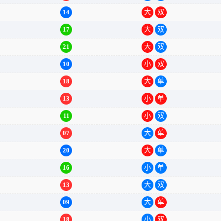
14
大
双
17
大
双
21
大
双
10
小
双
18
大
单
13
小
单
11
小
双
07
大
单
20
大
单
16
小
单
13
大
双
09
大
单
18
小
双