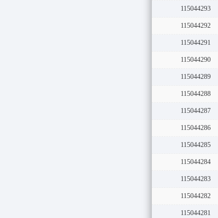
115044293
115044292
115044291
115044290
115044289
115044288
115044287
115044286
115044285
115044284
115044283
115044282
115044281