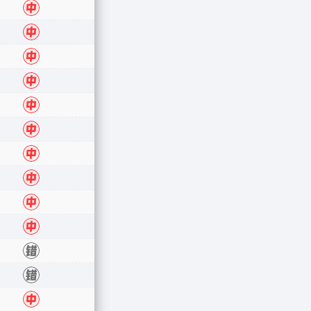
中
中
中
中
中
中
中
中
中
中
错
错
中