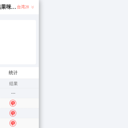
永久域名:28yC.com 加拿大预测-PC预测|加拿大pc在线|28结果咪牌|加拿大28在线预测网|专注研究加拿大28大神预测苹果版！
台湾28
统计
结果
---
中
中
中