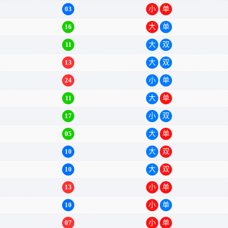
03
小
单
16
大
单
11
大
双
13
大
双
24
小
单
11
大
单
17
小
双
05
大
单
10
大
双
10
大
双
13
小
单
10
小
单
07
小
单