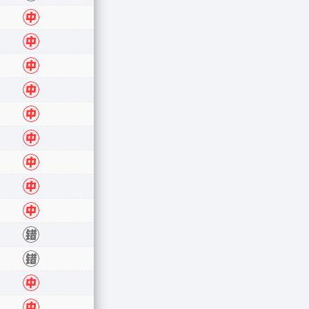
中
中
中
中
中
中
中
中
中
错
错
中
中