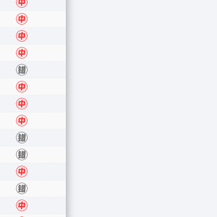
中
中
中
中
错
中
中
中
错
错
中
错
中