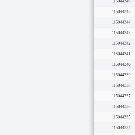
115044346
115044345
115044344
115044343
115044342
115044341
115044340
115044339
115044338
115044337
115044336
115044335
115044334