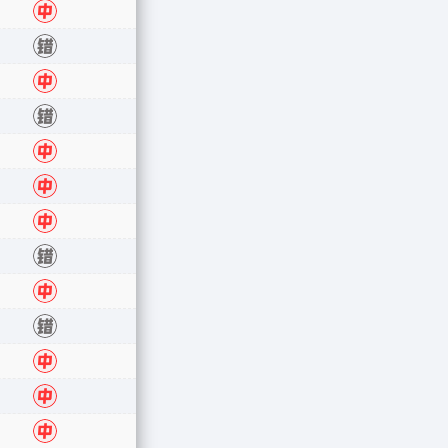
中
错
中
错
中
中
中
错
中
错
中
中
中