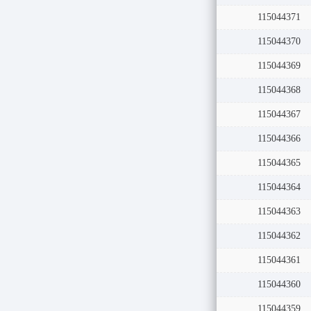
115044371
115044370
115044369
115044368
115044367
115044366
115044365
115044364
115044363
115044362
115044361
115044360
115044359