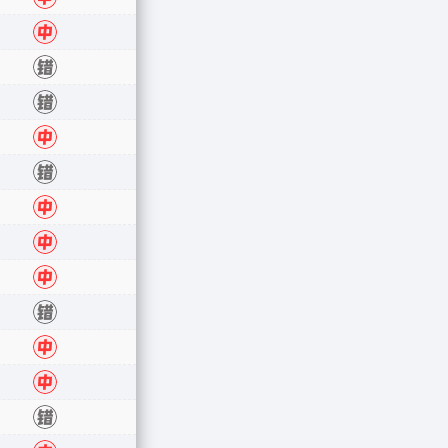
中
错
错
中
错
中
中
中
错
中
中
错