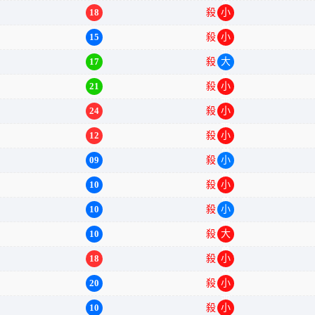
18
殺
小单
15
殺
小双
17
殺
大单
21
殺
小双
24
殺
小双
12
殺
小单
09
殺
小单
10
殺
小单
10
殺
小双
10
殺
大单
18
殺
小单
20
殺
小双
10
殺
小单