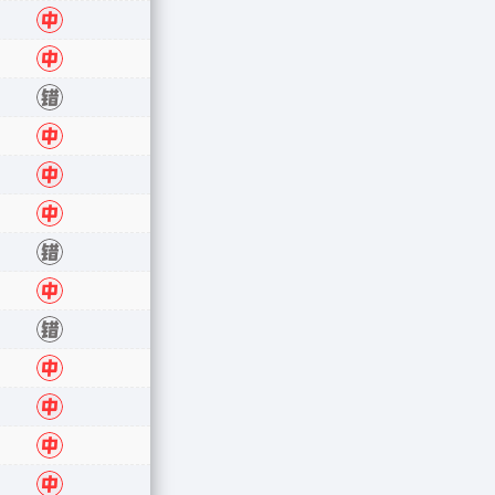
中
中
错
中
中
中
错
中
错
中
中
中
中