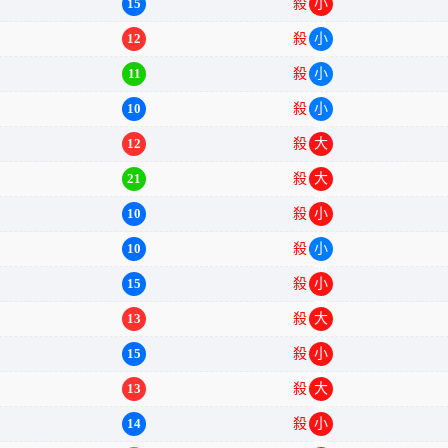
15
殺
小单
12
殺
小双
11
殺
小单
10
殺
小双
12
殺
大单
21
殺
大双
10
殺
小单
10
殺
小双
15
殺
小双
13
殺
大单
15
殺
小单
13
殺
大双
14
殺
小双