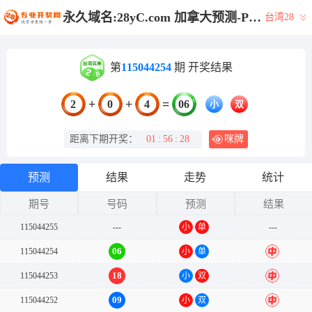
永久域名:28yC.com 加拿大预测-PC预测|加拿大pc在线|28结果咪牌|加拿大28在线预测网|专注研究加拿大28大神预测苹果版！
台湾28
第
115044254
期 开奖结果
+
+
=
2
0
4
06
小
双
距离下期开奖：
01
:
56
:
28
咪牌
预测
结果
走势
统计
期号
号码
预测
结果
115044255
---
小
单
---
06
115044254
小
单
中
18
115044253
小
双
中
09
115044252
小
双
中