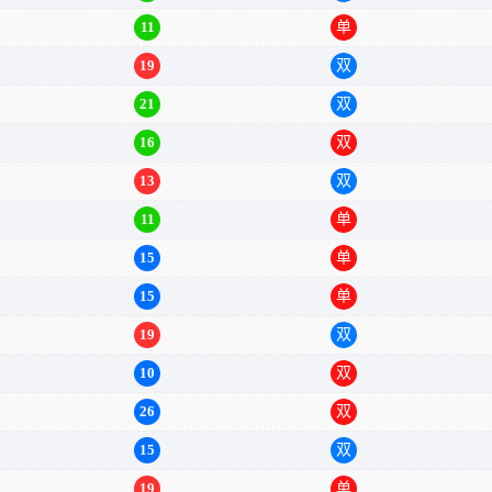
11
单
19
双
21
双
16
双
13
双
11
单
15
单
15
单
19
双
10
双
26
双
15
双
19
单