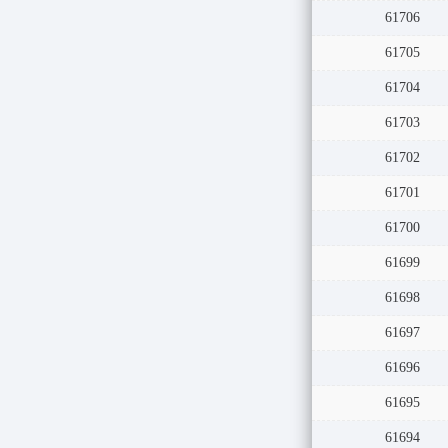
61706
61705
61704
61703
61702
61701
61700
61699
61698
61697
61696
61695
61694