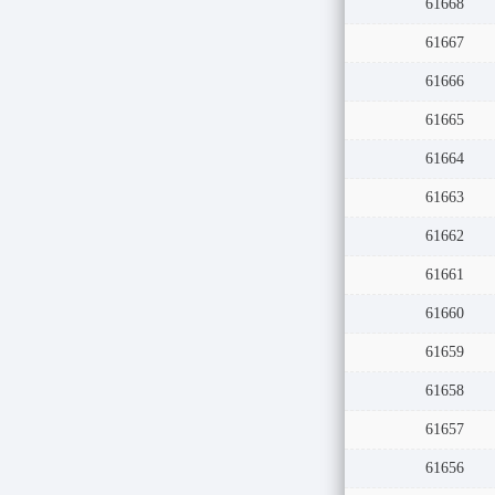
61668
61667
61666
61665
61664
61663
61662
61661
61660
61659
61658
61657
61656