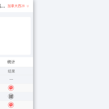
永久域名:28yC.com 加拿大预测-PC预测|加拿大pc在线|28结果咪牌|加拿大28在线预测网|专注研究加拿大28大神预测苹果版！
加拿大西28
统计
结果
---
中
错
中