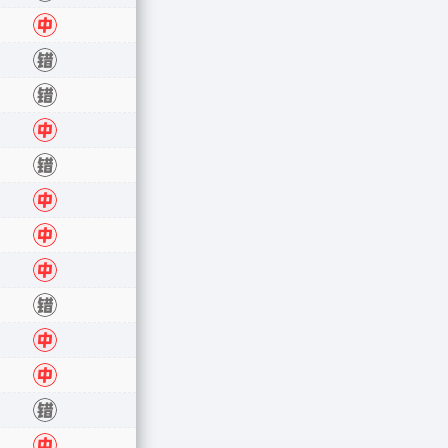
中
错
错
中
错
中
中
中
错
中
中
错
中