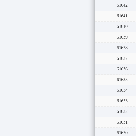
61642
61641
61640
61639
61638
61637
61636
61635
61634
61633
61632
61631
61630