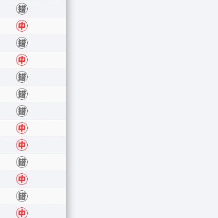
错
中
错
中
错
错
错
中
中
错
中
错
中