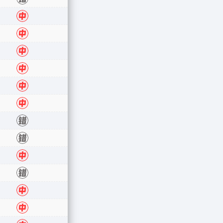
中
中
中
中
中
中
错
错
中
错
中
中