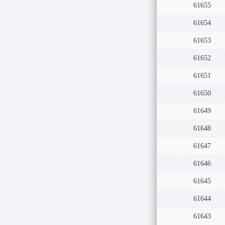
61655
61654
61653
61652
61651
61650
61649
61648
61647
61646
61645
61644
61643