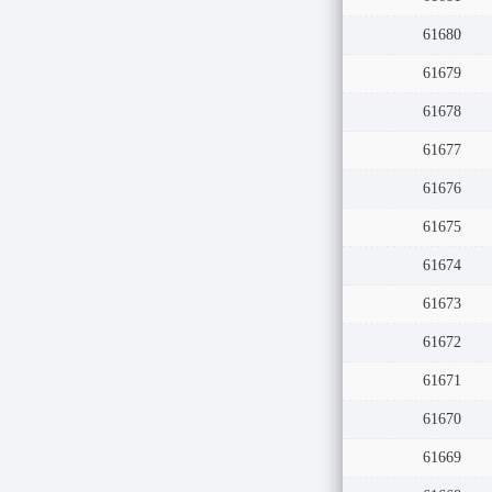
61680
61679
61678
61677
61676
61675
61674
61673
61672
61671
61670
61669