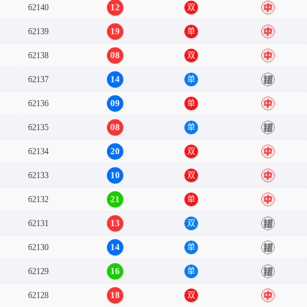
12
62140
双
中
19
62139
单
中
08
62138
双
中
14
62137
单
错
09
62136
单
中
08
62135
单
错
20
62134
双
中
10
62133
双
中
21
62132
单
中
13
62131
双
错
14
62130
单
错
16
62129
单
错
18
62128
双
中