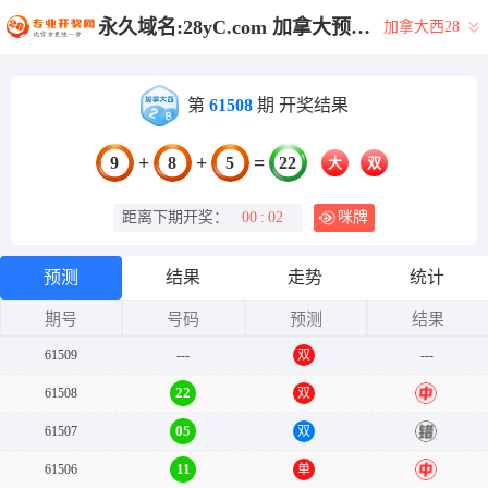
永久域名:28yC.com 加拿大预测-PC预测|加拿大pc在线|28结果咪牌|加拿大28在线预测网|专注研究加拿大28大神预测苹果版！
加拿大西28
第
61508
期 开奖结果
+
+
=
9
8
5
22
大
双
距离下期开奖：
00
:
02
咪牌
预测
结果
走势
统计
期号
号码
预测
结果
61509
---
双
---
22
61508
双
中
05
61507
双
错
11
61506
单
中