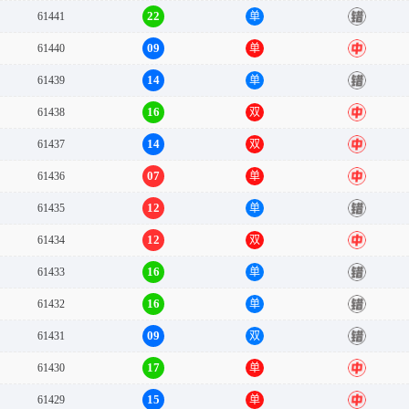
22
61441
单
错
09
61440
单
中
14
61439
单
错
16
61438
双
中
14
61437
双
中
07
61436
单
中
12
61435
单
错
12
61434
双
中
16
61433
单
错
16
61432
单
错
09
61431
双
错
17
61430
单
中
15
61429
单
中