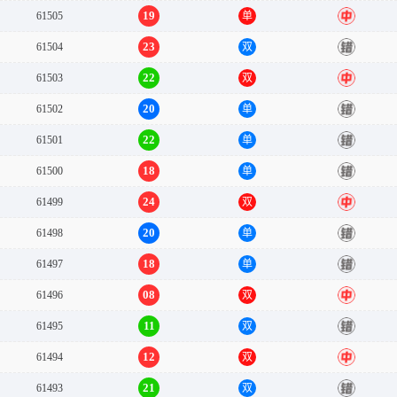
19
61505
单
中
23
61504
双
错
22
61503
双
中
20
61502
单
错
22
61501
单
错
18
61500
单
错
24
61499
双
中
20
61498
单
错
18
61497
单
错
08
61496
双
中
11
61495
双
错
12
61494
双
中
21
61493
双
错