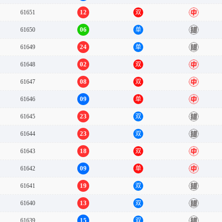
12
61651
双
中
06
61650
单
错
24
61649
单
错
02
61648
双
中
08
61647
双
中
09
61646
单
中
23
61645
双
错
23
61644
双
错
18
61643
双
中
09
61642
单
中
19
61641
双
错
13
61640
双
错
15
61639
双
错