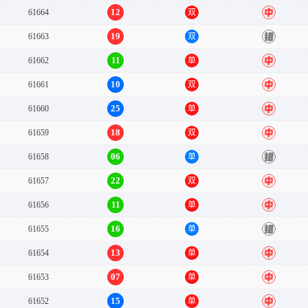
12
61664
双
中
19
61663
双
错
11
61662
单
中
10
61661
双
中
25
61660
单
中
18
61659
双
中
06
61658
单
错
22
61657
双
中
11
61656
单
中
16
61655
单
错
13
61654
单
中
07
61653
单
中
15
61652
单
中