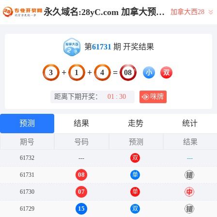
永久域名:28yC.com 加拿大预测-PC预测|加拿大pc在线|28结果咪牌|加拿大28在线预测网|专注研究加拿大28大神预测苹果版！
加拿大西28
第
61731
期 开奖结果
+
+
=
3
1
4
08
小
双
距离下期开奖：
01
:
30
咪牌
预测
结果
走势
统计
期号
号码
预测
结果
61732
---
双
---
08
61731
单
错
07
61730
单
中
15
61729
双
错