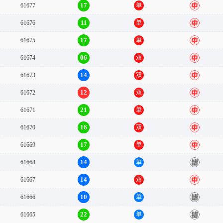
17
61677
单
中
11
61676
单
中
17
61675
单
中
06
61674
双
中
14
61673
双
中
12
61672
双
中
21
61671
单
中
16
61670
双
中
17
61669
单
中
14
61668
单
错
14
61667
双
中
10
61666
单
错
22
61665
单
错