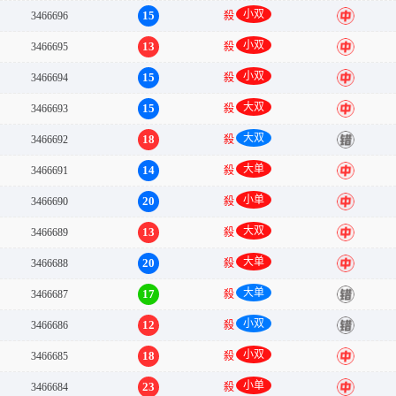
小双
15
3466696
殺
中
小双
13
3466695
殺
中
小双
15
3466694
殺
中
大双
15
3466693
殺
中
大双
18
3466692
殺
错
大单
14
3466691
殺
中
小单
20
3466690
殺
中
大双
13
3466689
殺
中
大单
20
3466688
殺
中
大单
17
3466687
殺
错
小双
12
3466686
殺
错
小双
18
3466685
殺
中
小单
23
3466684
殺
中