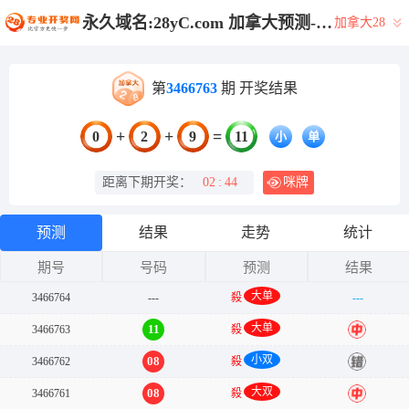
永久域名:28yC.com 加拿大预测-PC预测|加拿大pc在线|28结果咪牌|加拿大28在线预测网|专注研究加拿大28大神预测苹果版！
加拿大28
第
3466763
期 开奖结果
+
+
=
0
2
9
11
小
单
距离下期开奖：
02
:
44
咪牌
预测
结果
走势
统计
期号
号码
预测
结果
大单
3466764
---
殺
---
大单
11
3466763
殺
中
小双
08
3466762
殺
错
大双
08
3466761
殺
中