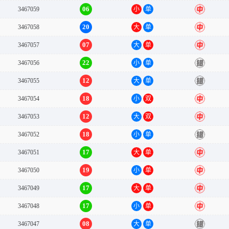
06
3467059
小
单
中
20
3467058
大
单
中
07
3467057
大
单
中
22
3467056
小
单
错
12
3467055
大
单
错
18
3467054
小
双
中
12
3467053
大
双
中
18
3467052
小
单
错
17
3467051
大
单
中
19
3467050
小
单
中
17
3467049
大
单
中
17
3467048
小
单
中
08
3467047
大
单
错