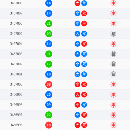
14
3467008
大
单
中
14
3467007
小
双
中
21
3467006
小
单
中
05
3467005
大
双
错
14
3467004
小
双
中
11
3467003
大
双
错
17
3467002
小
双
错
10
3467001
大
单
错
08
3467000
小
双
中
20
3466999
大
双
中
09
3466998
小
双
中
22
3466997
小
双
中
18
3466996
大
双
中