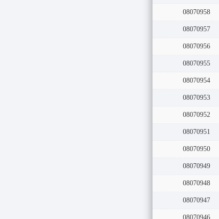
08070958
08070957
08070956
08070955
08070954
08070953
08070952
08070951
08070950
08070949
08070948
08070947
08070946