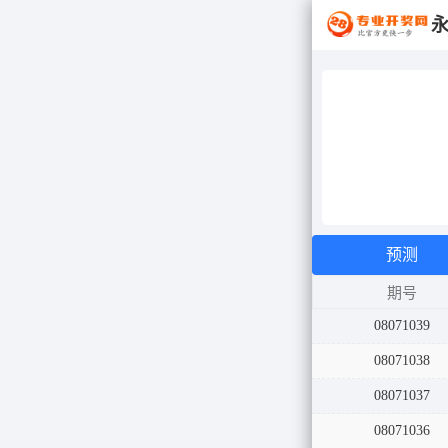
预测
期号
08071039
08071038
08071037
08071036