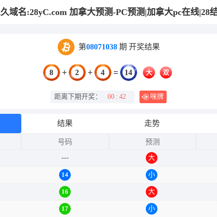
第
08071038
期 开奖结果
+
+
=
8
2
4
14
大
双
距离下期开奖：
00
:
31
咪牌
结果
走势
号码
预测
---
大
单
14
小
16
大
17
小