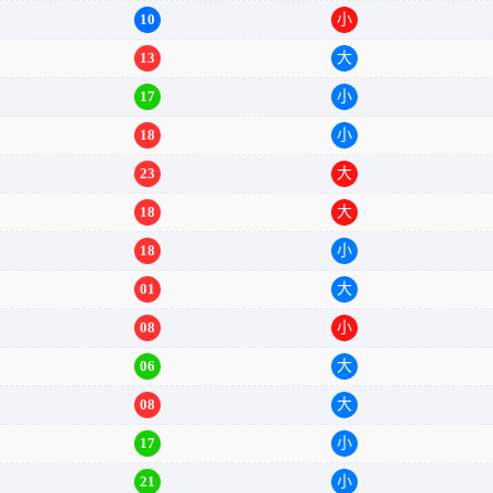
10
小
13
大
17
小
18
小
23
大
18
大
18
小
01
大
08
小
06
大
08
大
17
小
21
小