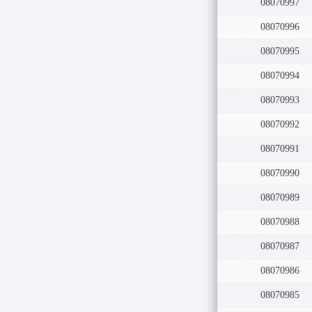
08070997
08070996
08070995
08070994
08070993
08070992
08070991
08070990
08070989
08070988
08070987
08070986
08070985