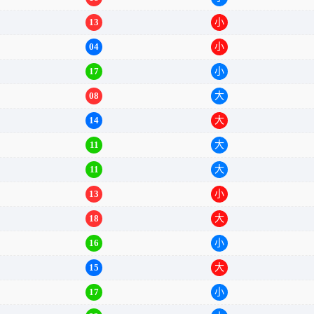
13
小
04
小
17
小
08
大
14
大
11
大
11
大
13
小
18
大
16
小
15
大
17
小