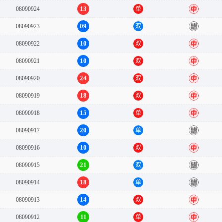
13
08090924
单
中
09
08090923
双
错
10
08090922
双
中
10
08090921
双
中
24
08090920
双
中
18
08090919
双
中
15
08090918
单
中
20
08090917
单
错
10
08090916
双
中
21
08090915
双
错
18
08090914
单
错
14
08090913
双
中
11
08090912
单
中