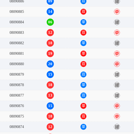
09
08090886
双
错
14
08090885
双
中
06
08090884
单
错
12
08090883
双
中
18
08090882
单
错
19
08090881
单
中
20
08090880
双
中
15
08090879
双
错
18
08090878
单
错
13
08090877
双
错
15
08090876
单
中
18
08090875
双
中
12
08090874
单
错