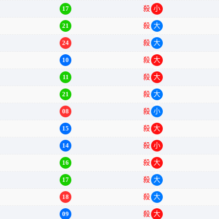
17
殺
小单
21
殺
大单
24
殺
大双
10
殺
大双
11
殺
大双
21
殺
大单
08
殺
小双
15
殺
大双
14
殺
小双
16
殺
大单
17
殺
大单
18
殺
大双
09
殺
大双