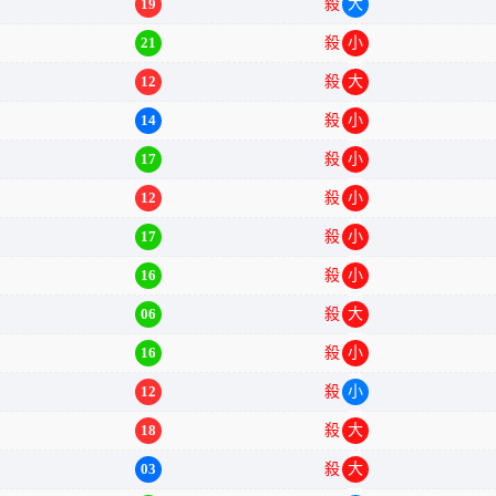
19
殺
大单
21
殺
小双
12
殺
大单
14
殺
小双
17
殺
小双
12
殺
小单
17
殺
小双
16
殺
小双
06
殺
大双
16
殺
小单
12
殺
小双
18
殺
大单
03
殺
大双