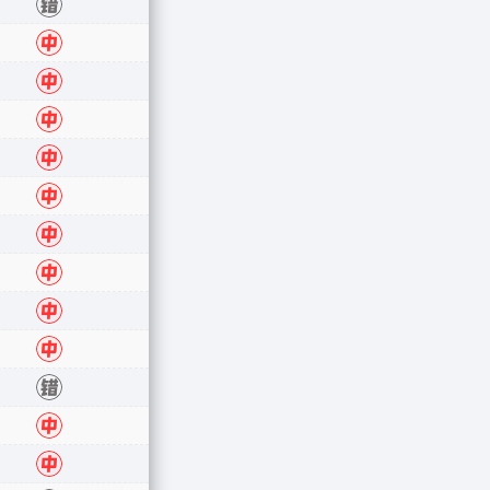
错
中
中
中
中
中
中
中
中
中
错
中
中