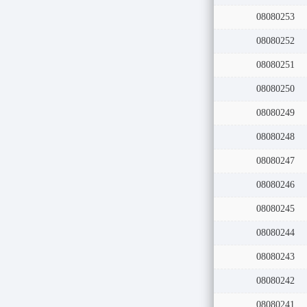
08080253
08080252
08080251
08080250
08080249
08080248
08080247
08080246
08080245
08080244
08080243
08080242
08080241