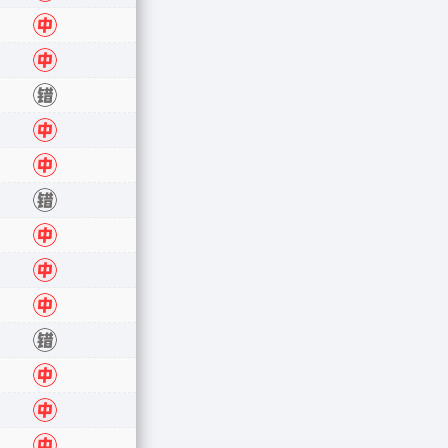
中
中
错
中
中
错
中
中
中
错
中
中
中