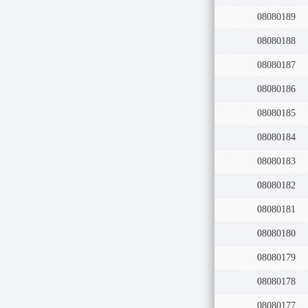
08080189
08080188
08080187
08080186
08080185
08080184
08080183
08080182
08080181
08080180
08080179
08080178
08080177