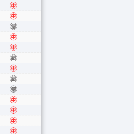
中
中
错
中
中
错
中
错
错
中
中
中
中