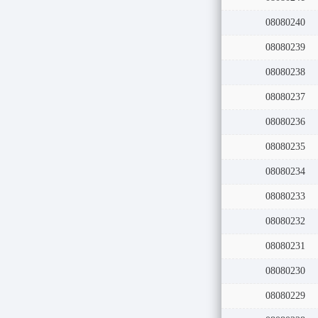
08080240
08080239
08080238
08080237
08080236
08080235
08080234
08080233
08080232
08080231
08080230
08080229