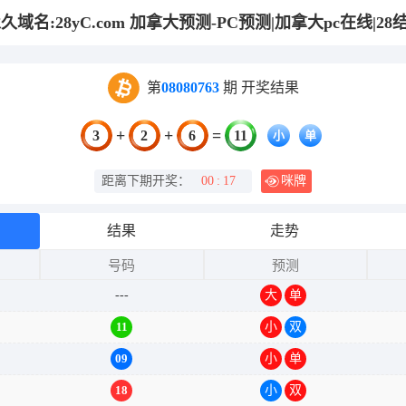
第
08080763
期 开奖结果
+
+
=
3
2
6
11
小
单
距离下期开奖：
00
:
17
咪牌
结果
走势
号码
预测
---
大
单
11
小
双
09
小
单
18
小
双