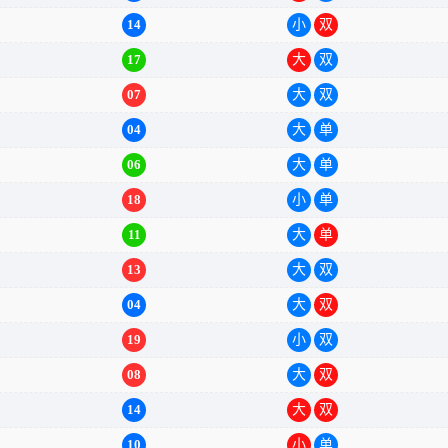
14
小
双
17
大
双
07
大
双
04
大
单
06
大
单
18
小
单
11
大
单
13
大
双
04
大
双
19
小
双
08
大
双
14
大
双
10
小
单