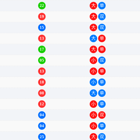
22
大
单
19
大
双
15
大
双
13
大
单
17
大
单
05
小
双
13
小
单
18
小
单
08
大
单
12
小
单
04
小
双
04
小
单
25
大
双