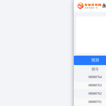
预测
期号
08080764
08080763
08080762
08080761