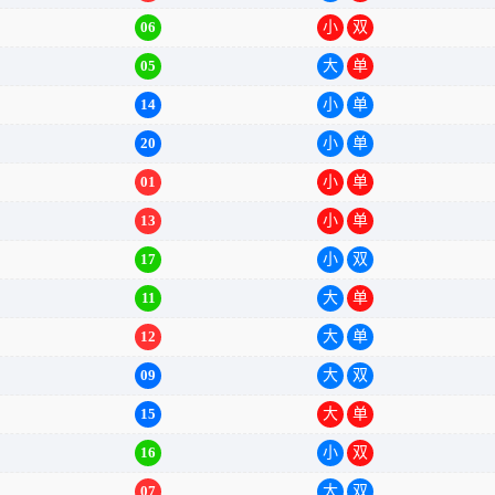
06
小
双
05
大
单
14
小
单
20
小
单
01
小
单
13
小
单
17
小
双
11
大
单
12
大
单
09
大
双
15
大
单
16
小
双
07
大
双