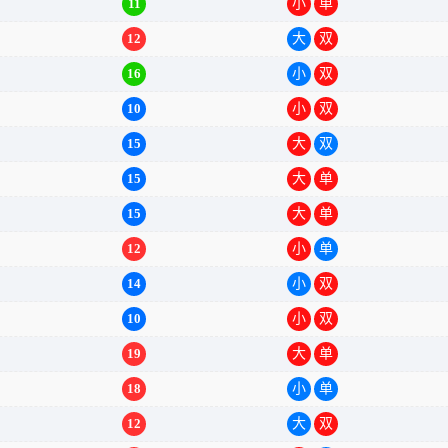
11
小
单
12
大
双
16
小
双
10
小
双
15
大
双
15
大
单
15
大
单
12
小
单
14
小
双
10
小
双
19
大
单
18
小
单
12
大
双