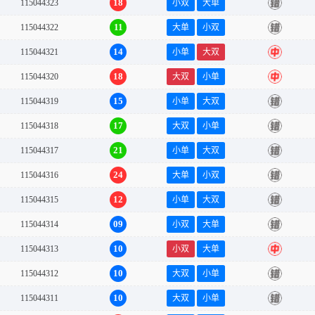
18
115044323
小双
大单
错
11
115044322
大单
小双
错
14
115044321
小单
大双
中
18
115044320
大双
小单
中
15
115044319
小单
大双
错
17
115044318
大双
小单
错
21
115044317
小单
大双
错
24
115044316
大单
小双
错
12
115044315
小单
大双
错
09
115044314
小双
大单
错
10
115044313
小双
大单
中
10
115044312
大双
小单
错
10
115044311
大双
小单
错