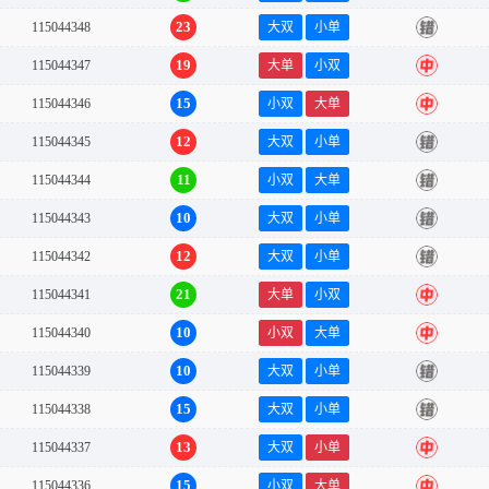
23
115044348
大双
小单
错
19
115044347
大单
小双
中
15
115044346
小双
大单
中
12
115044345
大双
小单
错
11
115044344
小双
大单
错
10
115044343
大双
小单
错
12
115044342
大双
小单
错
21
115044341
大单
小双
中
10
115044340
小双
大单
中
10
115044339
大双
小单
错
15
115044338
大双
小单
错
13
115044337
大双
小单
中
15
115044336
小双
大单
中