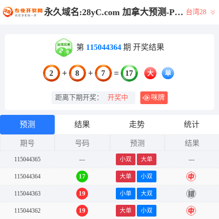
永久域名:28yC.com 加拿大预测-PC预测|加拿大pc在线|28结果咪牌|加拿大28在线预测网|专注研究加拿大28大神预测苹果版！
台湾28
第
115044364
期 开奖结果
+
+
=
2
8
7
17
大
单
距离下期开奖：
开奖中
咪牌
预测
结果
走势
统计
期号
号码
预测
结果
115044365
---
小双
大单
---
17
115044364
大单
小双
中
19
115044363
小单
大双
错
19
115044362
大单
小双
中