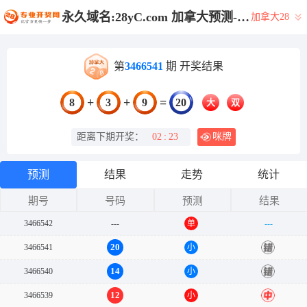
永久域名:28yC.com 加拿大预测-PC预测|加拿大pc在线|28结果咪牌|加拿大28在线预测网|专注研究加拿大28大神预测苹果版！
加拿大28
第
3466541
期 开奖结果
+
+
=
8
3
9
20
大
双
距离下期开奖：
02
:
23
咪牌
预测
结果
走势
统计
期号
号码
预测
结果
3466542
---
单
---
20
3466541
小
错
14
3466540
小
错
12
3466539
小
中