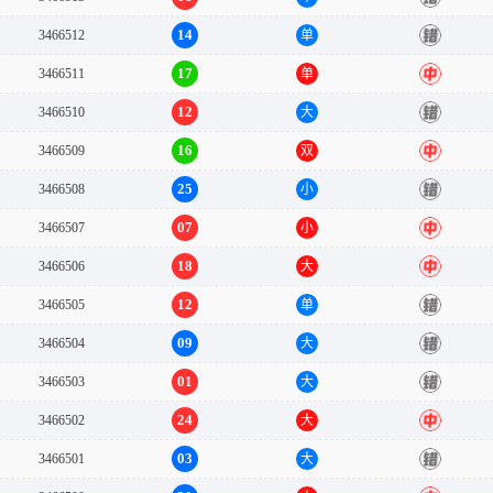
14
3466512
单
错
17
3466511
单
中
12
3466510
大
错
16
3466509
双
中
25
3466508
小
错
07
3466507
小
中
18
3466506
大
中
12
3466505
单
错
09
3466504
大
错
01
3466503
大
错
24
3466502
大
中
03
3466501
大
错