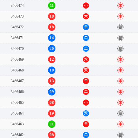
11
3466474
小
中
18
3466473
大
中
18
3466472
单
错
14
3466471
单
错
20
3466470
单
错
12
3466469
双
中
10
3466468
双
中
13
3466467
单
中
09
3466466
单
中
08
3466465
小
中
19
3466464
双
错
11
3466463
单
中
08
3466462
单
错